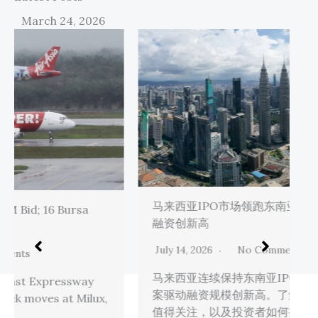
March 24, 2026
马来西亚IPO市场领跑东南亚 巨型上市案推动
S
融资创新高
U
July 14, 2026
No Comments
马来西亚连续保持东南亚IPO王座，巨型上市
K
案驱动融资规模创新高。了解哪些新上市公司
c
值得关注，以及投资者如何把握IPO机遇。