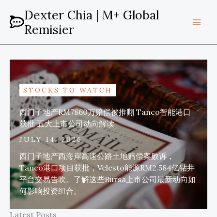
Skip
Dexter Chia | M+ Global
to
Remisier
content
STOCKS TO WATCH
西门子地产RM7860万赔偿被推翻 Tanco智能港口
获批 五大上市公司动向解读
JULY 14, 2026
西门子地产西海岸高速公路土地赔偿案败诉，
Tanco港口项目获批，Velesto能源RM2.584亿钻井
平台交易告吹。了解这些Bursa上市公司最新动向如
何影响投资组合。
Latest Posts