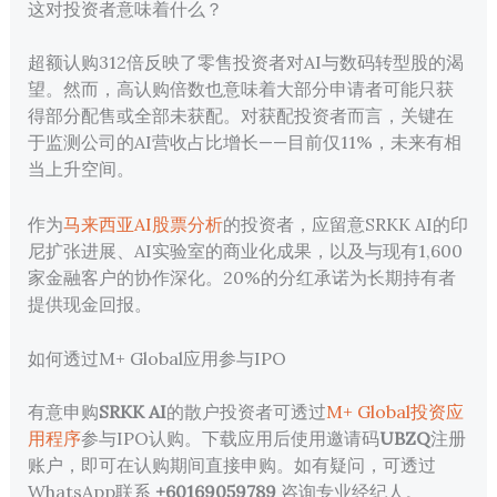
这对投资者意味着什么？
超额认购312倍反映了零售投资者对AI与数码转型股的渴
望。然而，高认购倍数也意味着大部分申请者可能只获
得部分配售或全部未获配。对获配投资者而言，关键在
于监测公司的AI营收占比增长——目前仅11%，未来有相
当上升空间。
作为
马来西亚AI股票分析
的投资者，应留意SRKK AI的印
尼扩张进展、AI实验室的商业化成果，以及与现有1,600
家金融客户的协作深化。20%的分红承诺为长期持有者
提供现金回报。
如何透过M+ Global应用参与IPO
有意申购
SRKK AI
的散户投资者可透过
M+ Global投资应
用程序
参与IPO认购。下载应用后使用邀请码
UBZQ
注册
账户，即可在认购期间直接申购。如有疑问，可透过
WhatsApp联系
+60169059789
咨询专业经纪人。