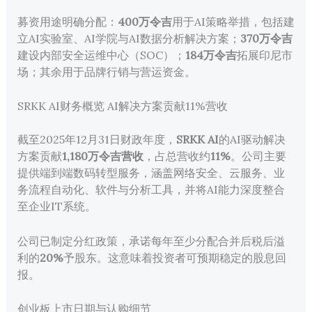
募资用途明确分配：
400万令吉
用于AI策略举措，包括建
立AI实验室、AI学院与AI数据分析解决方案；
370万令吉
建设内部安全运维中心（SOC）；
184万令吉
拓展印尼市
场；其余用于品牌行销与营运资金。
SRKK AI财务概览 AI解决方案贡献11%营收
截至2025年12月31日财政年度，
SRKK AI
的AI驱动解决
方案贡献
1,180万令吉营收
，占总营收约
11%
。公司主要
提供端到端数码转型服务，涵盖网络安全、云服务、业
务流程自动化、软件与分析工具，并将AI能力深度整合
至企业IT系统。
公司已制定分红政策，承诺每年至少分配合并后税后溢
利的
20%
予股东。这意味着投资者可预期稳定的股息回
报。
创业板上市日期与认购细节