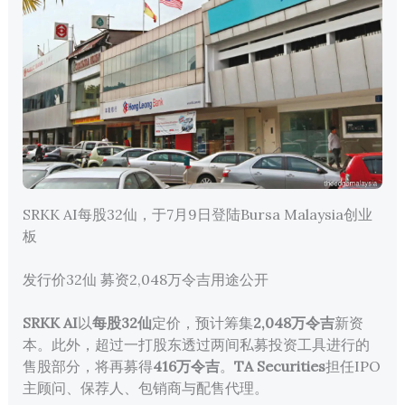
SRKK AI每股32仙，于7月9日登陆Bursa Malaysia创业
板
发行价32仙 募资2,048万令吉用途公开
SRKK AI
以
每股32仙
定价，预计筹集
2,048万令吉
新资
本。此外，超过一打股东透过两间私募投资工具进行的
售股部分，将再募得
416万令吉
。
TA Securities
担任IPO
主顾问、保荐人、包销商与配售代理。