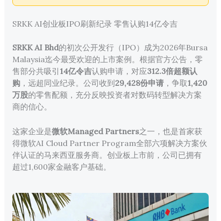
SRKK AI创业板IPO刷新纪录 零售认购14亿令吉
SRKK AI Bhd
的初次公开发行（IPO）成为2026年Bursa
Malaysia迄今最受欢迎的上市案例。根据官方公告，零
售部分共吸引
14亿令吉
认购申请，对应
312.3倍超额认
购
，远超同业纪录。公司收到
29,428份申请
，争取
1,420
万股
的零售配额，充分反映投资者对数码转型解决方案
商的信心。
这家企业是
微软Managed Partners
之一，也是首家获
得微软AI Cloud Partner Program全部六项解决方案伙
伴认证的马来西亚服务商。创业板上市前，公司已拥有
超过1,600家金融客户基础。