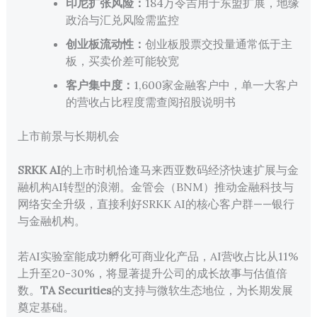
印尼扩张风险：
184万令吉用于东盟扩展，地缘
政治与汇兑风险需监控
创业板流动性：
创业板股票交投量通常低于主
板，买卖价差可能较宽
客户集中度：
1,600家金融客户中，单一大客户
的营收占比程度需查阅招股说明书
上市前景与长期机会
SRKK AI
的上市时机恰逢马来西亚数码经济快速扩展与金
融机构AI转型的浪潮。金管会（BNM）推动金融科技与
网络安全升级，直接利好SRKK AI的核心客户群——银行
与金融机构。
若AI实验室能成功孵化可商业化产品，AI营收占比从11%
上升至20-30%，将显著提升公司的成长故事与估值倍
数。
TA Securities
的支持与微软生态地位，为长期发展
奠定基础。