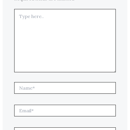
Type
here..
Name*
Email*