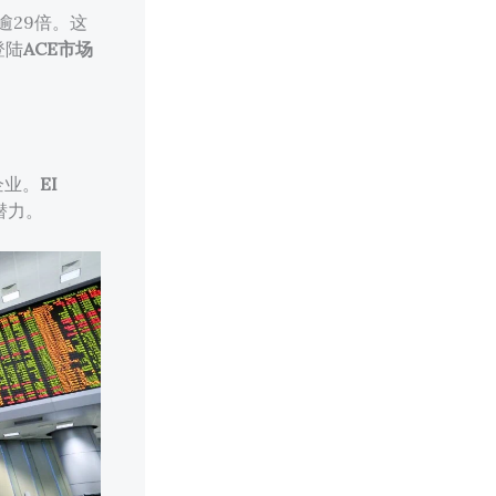
逾29倍。这
登陆
ACE市场
企业。
EI
潜力。