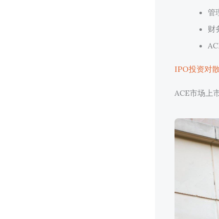
管
财
A
IPO投资对
ACE市场上