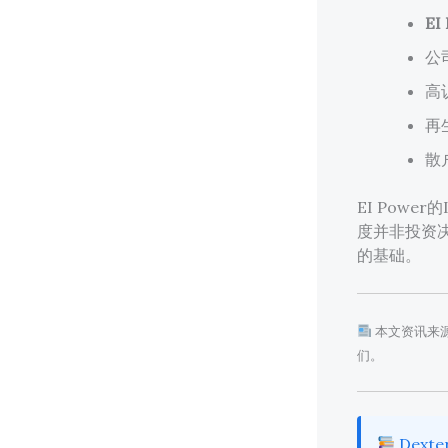
EI
公
高
再
散
EI Pow
度并非投资
的基础。
本文资讯来
们。
Dexte