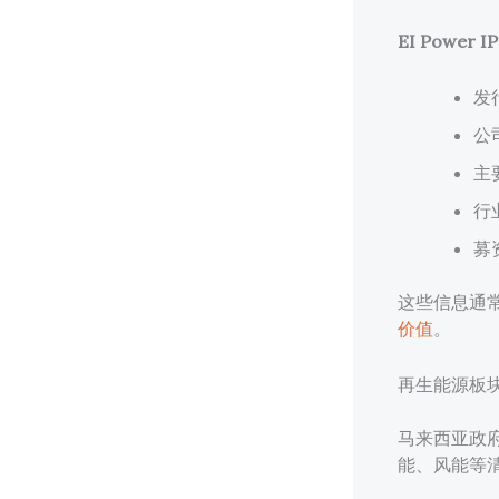
EI Power I
发
公
主
行
募
这些信息通常
价值
。
再生能源板
马来西亚政
能、风能等