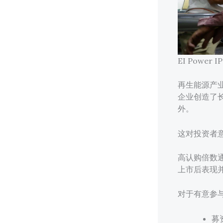
EI Pow
再生能源产
企业创造了
外。
这对投资者
高认购倍数
上市后表现
对于有意参
募