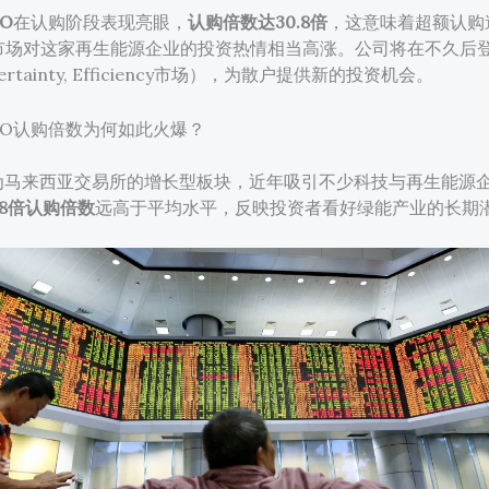
PO
在认购阶段表现亮眼，
认购倍数达30.8倍
，这意味着超额认购
市场对这家再生能源企业的投资热情相当高涨。公司将在不久后
 Certainty, Efficiency市场），为散户提供新的投资机会。
r IPO认购倍数为何如此火爆？
作为马来西亚交易所的增长型板块，近年吸引不少科技与再生能源
0.8倍认购倍数
远高于平均水平，反映投资者看好绿能产业的长期