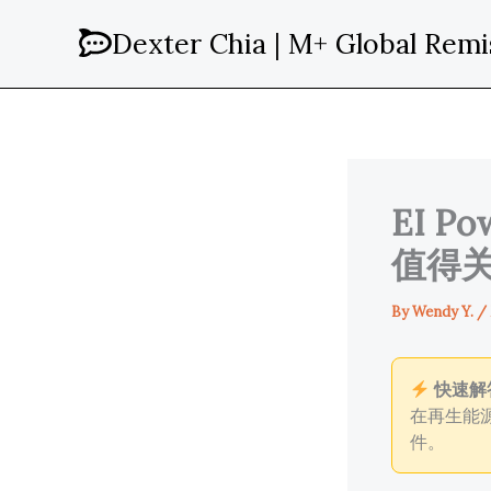
Skip
Dexter Chia | M+ Global Remi
to
content
EI P
值得
By
Wendy Y.
/
快速解
在再生能
件。