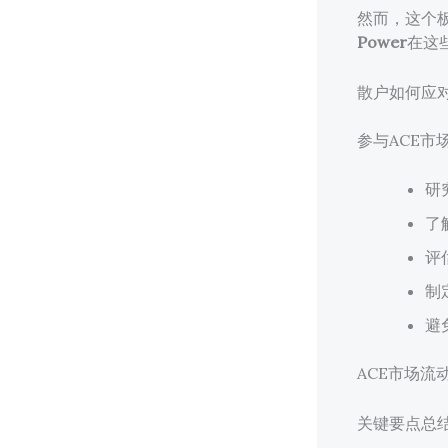
然而，这个
Power
在这
散户如何应对
参与ACE市
研
了
评
制
避
ACE市场
关键要点总