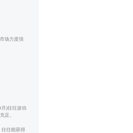
示市场力度强
理
0月)往往波动
最充足。
，往往能获得