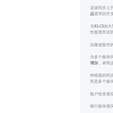
这波同步上
品
需求回升
当
KLCI
由大
性股票而非
吉隆坡股市
当多个板块
增加
，表明
种植股的同
而是多个板
散户投资者
银行板块领