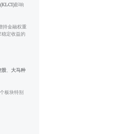
LCI)
影响
增持金融权重
求稳定收益的
控股
、
大马种
这个板块特别