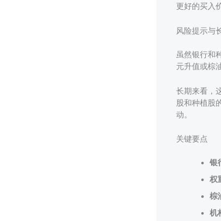
更好的买入
风险提示与
虽然银行和
元升值或棕
长期来看，
股和种植股
动。
关键要点
银
权
棕
机