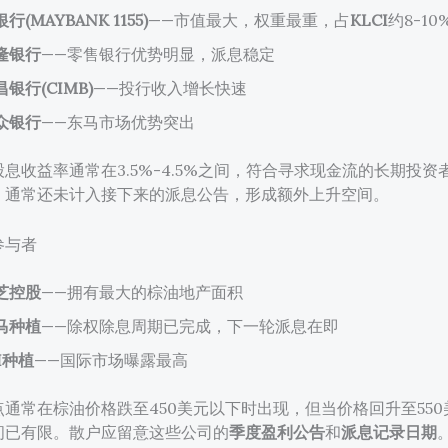
行(MAYBANK 1155)
——市值最大，权重最重，占
KLCI
约8-10
隆银行
——零售银行优势明显，派息稳定
昌银行(CIMB)
——投行收入增长快速
众银行
——东马市场优势突出
息收益率通常在3.5%-4.5%之间，符合寻求现金流的长期投资
，通常还未计入接下来的派息公告，形成额外上升空间。
参与者
芝控股
——拥有最大的棕油地产面积
马种植
——除权除息周期已完成，下一轮派息在即
I种植
——国际市场曝露最高
通常在棕油价格跌至450美元以下时出现，但当价格回升至55
间已有限。散户应留意这些公司的
季度盈利公告
和
派息记录日期