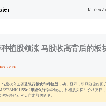
sier
Market An
与种植股领涨 马股收高背后的板
July 6, 2026
：
马股收高主要受
银行板块
和
种植股
带动，显示市场风险偏好回
AYBANK 1155)
和
丰隆银行
涨幅领先，种植股受棕油价格支撑
这波板块轮动对大市走势的影响。