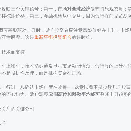
升反映三个关键信号：第一，市场对
全球经济
复苏持乐观态度；
支撑棕油价格；第三，金融机构从中受益，因为银行在商品贸易
型蓝筹股驱动上升时，散户投资者应注意风险偏好在上升，市场
防守性股票。这是
重新平衡投资组合
的好时机。
的技术面支持
同时上涨时，技术指标通常显示市场动能强劲。银行股的上升往
这不是投机性反弹，而是机构资金在进场。
步上行进一步确认市场广度在改善——这意味着不是少数几只股票
块的齐心协力。散户观察
52周高位
和
移动平均线
可判断上升趋势
应关注的关键公司
头羊