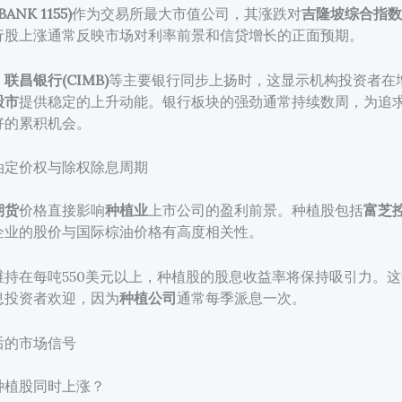
NK 1155)
作为交易所最大市值公司，其涨跌对
吉隆坡综合指数(K
行股上涨通常反映市场对利率前景和信贷增长的正面预期。
、
联昌银行(CIMB)
等主要银行同步上扬时，这显示机构投资者在
股市
提供稳定的上升动能。银行板块的强劲通常持续数周，为追
好的累积机会。
油定价权与除权除息周期
期货
价格直接影响
种植业
上市公司的盈利前景。种植股包括
富芝
企业的股价与国际棕油价格有高度相关性。
维持在每吨550美元以上，种植股的股息收益率将保持吸引力。
息投资者欢迎，因为
种植公司
通常每季派息一次。
后的市场信号
种植股同时上涨？