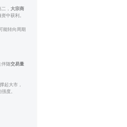
第二，
大宗商
融资中获利。
可能转向周期
往伴随
交易量
撑起大市，
的强度。