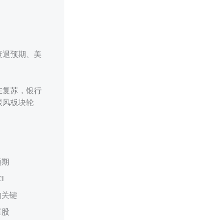
衰退预期、美
在复苏，银行
跟风板块轮
预期
I
的关键
重股