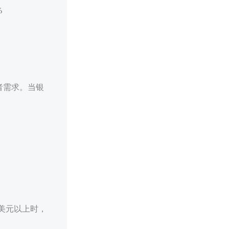
%
者需求。当银
0美元以上时，
。