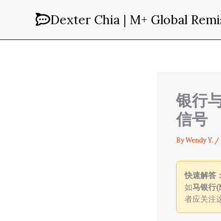
Skip
Dexter Chia | M+ Global Remi
to
content
银行
信号
By
Wendy Y.
/
快速解答
如
马银行(M
者应关注