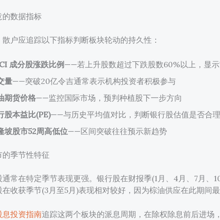
意的数据指标
，散户应追踪以下指标判断板块轮动的持久性：
LCI 成分股涨跌比例
——若上升股数超过下跌股数60%以上，显
交量
——突破20亿令吉通常表示机构投资者积极参与
油期货价格
——监控国际市场，预判种植股下一步方向
行股本益比(PE)
——与历史平均值对比，判断银行股估值是否合
隆坡股市52周高低位
——区间突破往往预示新趋势
市的季节性特征
通常在特定季节表现更强。银行股在财报季(1月、4月、7月、1
在收获季节(3月至5月)表现相对较好，因为棕油供应在此期间
股息投资指南
追踪这两个板块的派息周期，在除权除息前后进场