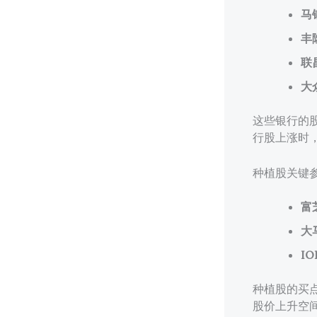
马银
丰
联
大
这些银行的股
行股上涨时
种植股关键
富
大
IO
种植股的买点
股价上升空