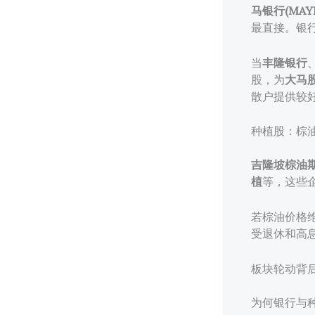
马银行(MAYBA
最直接。银
当
丰隆银行
股，为
大马
散户提供较
种植股：棕
吉隆坡棕油
植
等，这些
若棕油价格
受退休和高
板块轮动背
为何银行与